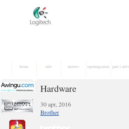
home
info
nieuws
openingsuren
part | adv
Hardware
30 apr, 2016
Brother