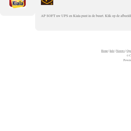
AP SOFT uw UPS en Kiala punt in de buurt. Klik op de afbeeldin
Home
|
Info
|
Nieuws
|
Ope
© C
Power