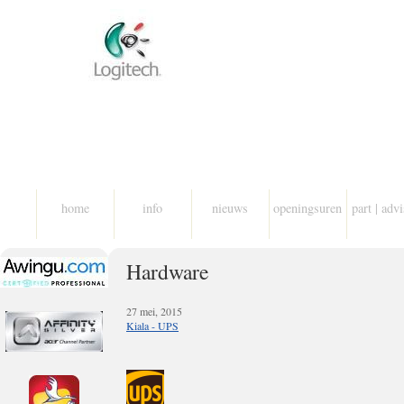
home
info
nieuws
openingsuren
part | adv
Hardware
27 mei, 2015
Kiala - UPS