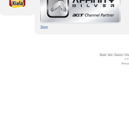
Terug
Home
|
Info
|
Nieuws
|
Ope
© C
Power