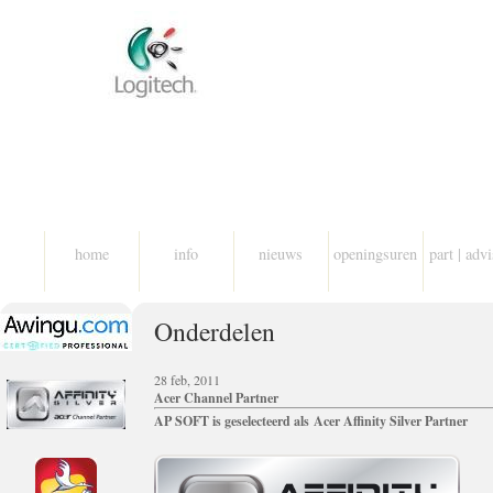
home
info
nieuws
openingsuren
part | adv
Onderdelen
28 feb, 2011
Acer Channel Partner
AP SOFT is geselecteerd als
Acer Affinity Silver Partner