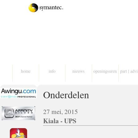
home
info
nieuws
openingsuren
part | adv
Onderdelen
27 mei, 2015
Kiala - UPS