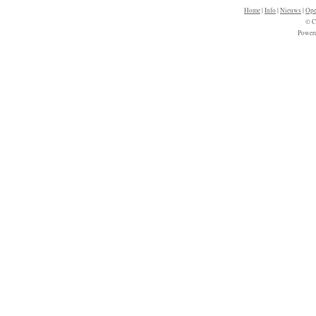
Home
|
Info
|
Nieuws
|
Ope
© C
Power