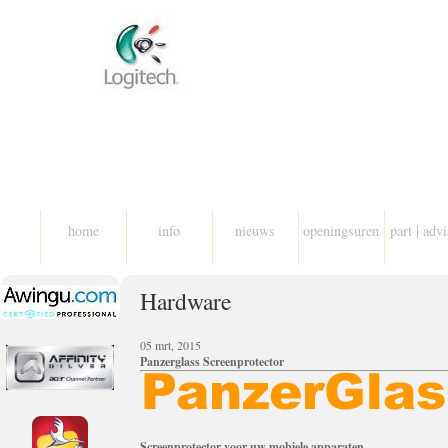
home
info
nieuws
openingsuren
part | adv
Hardware
05 mrt, 2015
Panzerglass Screenprotector
Screenprotector voor uw mobiele apparaten