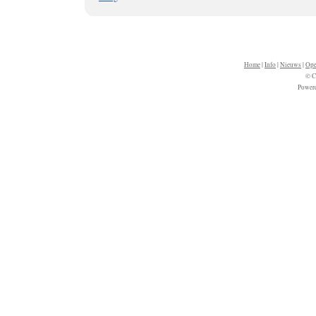
Home
|
Info
|
Nieuws
|
Ope
© C
Power