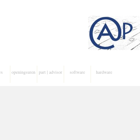
ws
openingsuren
part | advisor
software
hardware