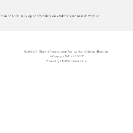
in de buurt. Klik op de afbeelding on verder te gaan naar de website.
Home
|
Info
|
Nieuws
|
Openingsuren
|
Part | Advisor
|
Software
|
Hardware
|
© Copyright 2011 - AP SOFT
Powered by CMSMS version 1.11.6