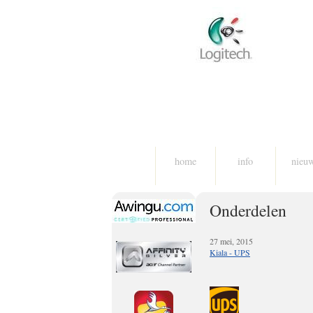
home
info
nieu
Onderdelen
27 mei, 2015
Kiala - UPS